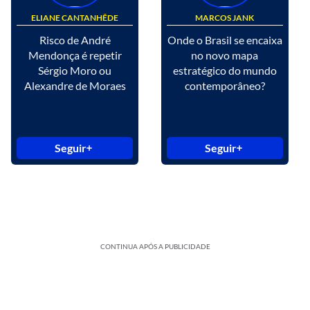
ELIANE CANTANHÊDE
MARCOS JANK
Risco de André
Onde o Brasil se encaixa
Mendonça é repetir
no novo mapa
Sérgio Moro ou
estratégico do mundo
Alexandre de Moraes
contemporâneo?
Seguir
Seguir
CONTINUA APÓS A PUBLICIDADE