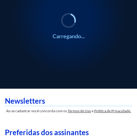
Eliane Cantanhêde
Eliane Cantanhêde
Carregando...
Newsletters
Ao se cadastrar você concorda com os
Termos de Uso
e
Política de Privacidade.
Preferidas dos assinantes