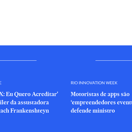
E
RIO INNOVATION WEEK
X: Eu Quero Acreditar'
Motoristas de apps são
iler da assustadora
‘empreendedores eventu
rach Frankenshteyn
defende ministro