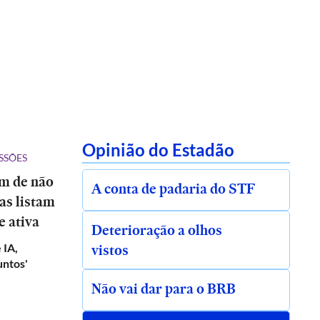
Opinião do Estadão
SSÕES
ém de não
A conta de padaria do STF
tas listam
e ativa
Deterioração a olhos
vistos
 IA,
untos'
Não vai dar para o BRB