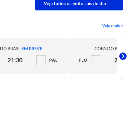
Veja todos os editoriais do dia
Veja mais >
DO BRASIL
EM BREVE
COPA DO BRASIL
EM
21:30
21:30
PAL
FLU