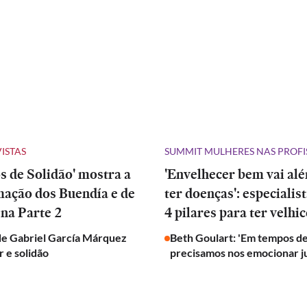
VISTAS
SUMMIT MULHERES NAS PROFI
 de Solidão' mostra a
'Envelhecer bem vai al
mação dos Buendía e de
ter doenças': especialis
na Parte 2
4 pilares para ter velhic
de Gabriel García Márquez
Beth Goulart: 'Em tempos de
 e solidão
precisamos nos emocionar j