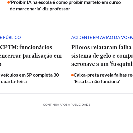
'Proibir IA na escola é como proibir martelo em curso
de marcenaria', diz professor
E PÚBLICO
ACIDENTE EM AVIÃO DA VOEP
 CPTM: funcionários
Pilotos relataram falha
encerrar paralisação em
sistema de gelo e com
o
aeronave a um 'fusquinh
 veículos em SP completa 30
Caixa-preta revela falhas r
 quarta-feira
'Essa b... não funciona'
CONTINUA APÓS A PUBLICIDADE