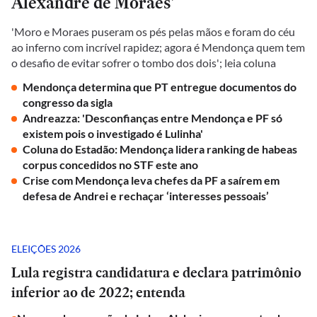
Alexandre de Moraes'
'Moro e Moraes puseram os pés pelas mãos e foram do céu
ao inferno com incrível rapidez; agora é Mendonça quem tem
o desafio de evitar sofrer o tombo dos dois'; leia coluna
Mendonça determina que PT entregue documentos do
congresso da sigla
Andreazza: 'Desconfianças entre Mendonça e PF só
existem pois o investigado é Lulinha'
Coluna do Estadão: Mendonça lidera ranking de habeas
corpus concedidos no STF este ano
Crise com Mendonça leva chefes da PF a saírem em
defesa de Andrei e rechaçar ‘interesses pessoais’
ELEIÇÕES 2026
Lula registra candidatura e declara patrimônio
inferior ao de 2022; entenda