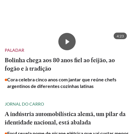
4:23
PALADAR
Bolinha chega aos 80 anos fiel ao feijão, ao
fogão e à tradição
Cora celebra cinco anos com jantar que reúne chefs
argentinos de diferentes cozinhas latinas
JORNAL DO CARRO
A indústria automobilística alemã, um pilar da
identidade nacional, está abalada
Ford revela nome de picape elétrica que vai custar menos