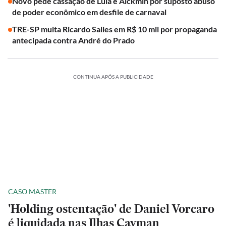
Novo pede cassação de Lula e Alckmin por suposto abuso
de poder econômico em desfile de carnaval
TRE-SP multa Ricardo Salles em R$ 10 mil por propaganda
antecipada contra André do Prado
CONTINUA APÓS A PUBLICIDADE
CASO MASTER
'Holding ostentação' de Daniel Vorcaro
é liquidada nas Ilhas Cayman