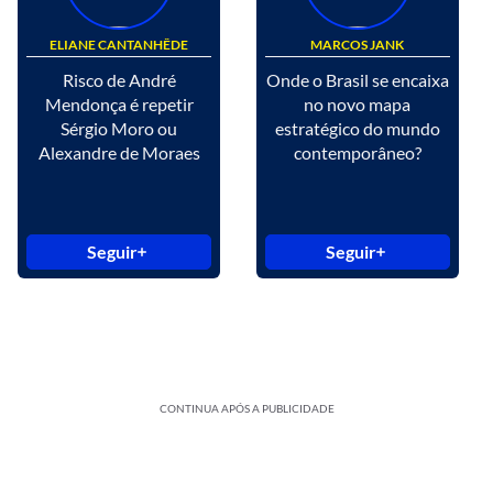
ELIANE CANTANHÊDE
MARCOS JANK
Risco de André
Onde o Brasil se encaixa
Mendonça é repetir
no novo mapa
Sérgio Moro ou
estratégico do mundo
Alexandre de Moraes
contemporâneo?
Seguir
Seguir
CONTINUA APÓS A PUBLICIDADE