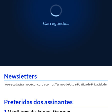
Carregando...
Newsletters
Ao se cadastrar você concorda com os
Termos de Uso
e
Política de Privacidade.
Preferidas dos assinantes
O milagre de Jaques Wagner
1
.