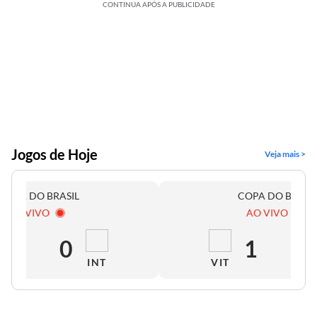
CONTINUA APÓS A PUBLICIDADE
Jogos de Hoje
Veja mais >
COPA DO BRASIL
COPA DO BRASI
AO VIVO
AO VIVO
0
0
1
0
INT
VIT