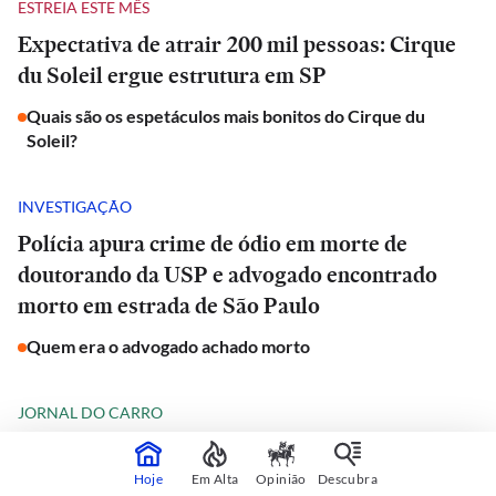
ESTREIA ESTE MÊS
Expectativa de atrair 200 mil pessoas: Cirque
du Soleil ergue estrutura em SP
Quais são os espetáculos mais bonitos do Cirque du
Soleil?
INVESTIGAÇÃO
Polícia apura crime de ódio em morte de
doutorando da USP e advogado encontrado
morto em estrada de São Paulo
Quem era o advogado achado morto
JORNAL DO CARRO
iCaur chega ao Brasil com SUV 'estilo
Defender', que promete rodar mais de 1.000 km
Hoje
Em Alta
Opinião
Descubra