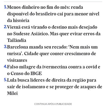
Menos dinheiro no fim do mês: renda
1
.
disponível do brasileiro cai para menor nível
da história
Vietnã está virando o destino mais desejado
2
.
no Sudeste Asiático. Mas quer evitar erros da
Tailândia
Barcelona manda seu recado: ‘Nem mais um
3
.
turista’. Cidade quer conter crescimento de
visitantes
Falso milagre da ivermectina contra a covid e
4
.
o Censo do IBGE
Lula busca líderes de direita da região para
5
.
sair de isolamento e se proteger de ataques de
Milei
CONTINUA APÓS A PUBLICIDADE