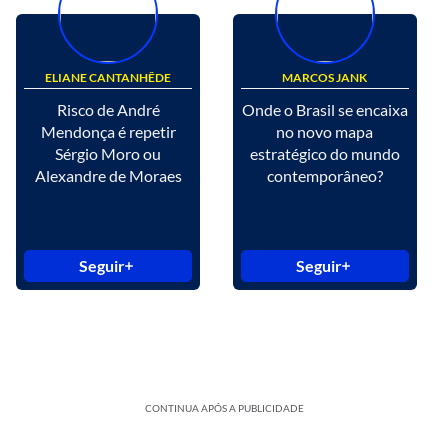
ELIANE CANTANHÊDE
MARCOS JANK
Risco de André
Onde o Brasil se encaixa
Mendonça é repetir
no novo mapa
Sérgio Moro ou
estratégico do mundo
Alexandre de Moraes
contemporâneo?
Seguir
Seguir
CONTINUA APÓS A PUBLICIDADE