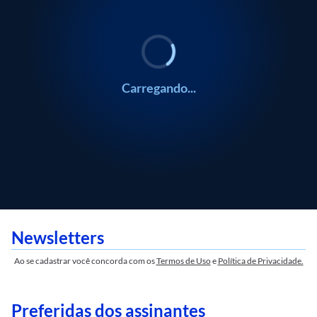
Mauro Beting
Alice Ferraz
Frankito, o Curioso
Coluna do Estadão
Mauro Beting
Alice Ferraz
Frankito, o Curioso
Coluna do Es
Carregando...
Newsletters
Ao se cadastrar você concorda com os
Termos de Uso
e
Política de Privacidade.
Preferidas dos assinantes