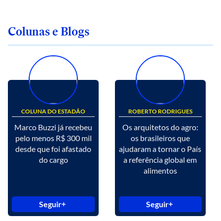
Colunas e Blogs
COLUNA DO ESTADÃO
ROBERTO RODRIGUES
Marco Buzzi já recebeu
Os arquitetos do agro:
pelo menos R$ 300 mil
os brasileiros que
desde que foi afastado
ajudaram a tornar o País
do cargo
a referência global em
alimentos
Seguir
Seguir