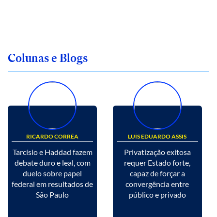
Colunas e Blogs
RICARDO CORRÊA
LUÍS EDUARDO ASSIS
Tarcísio e Haddad fazem
Privatização exitosa
debate duro e leal, com
requer Estado forte,
duelo sobre papel
capaz de forçar a
federal em resultados de
convergência entre
São Paulo
público e privado