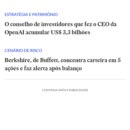
ESTRATÉGIA E PATRIMÔNIO
O conselho de investidores que fez o CEO da
OpenAI acumular US$ 3,3 bilhões
CENÁRIO DE RISCO
Berkshire, de Buffett, concentra carteira em 5
ações e faz alerta após balanço
POLÍTICA
CONTINUA APÓS A PUBLICIDADE
Rombo
Análise
do
|
BRB
POLÍTICA
Tarcísio
vira
e
Rombo
INTERNACIONAL
INTERNACIONAL
ESTADÃO
ESTADÃO
munição
Haddad
do
VERIFICA
VERIFICA
Mãe
fazem
Mãe
BRB
para
ÍTICA
POLÍTICA
ESPORTES
POLÍTICA
POLÍTICA
ESPORTES
e
Confira
debate
e
vira
Confira
ataque
E+
helle
bebê
Debate
Cuca
a
duro
Michelle
bebê
munição
Debate
Cuca
a