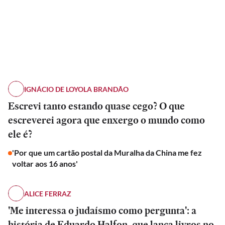
IGNÁCIO DE LOYOLA BRANDÃO
Escrevi tanto estando quase cego? O que
escreverei agora que enxergo o mundo como
ele é?
'Por que um cartão postal da Muralha da China me fez
voltar aos 16 anos'
ALICE FERRAZ
'Me interessa o judaísmo como pergunta': a
história de Eduardo Halfon, que lança livros no