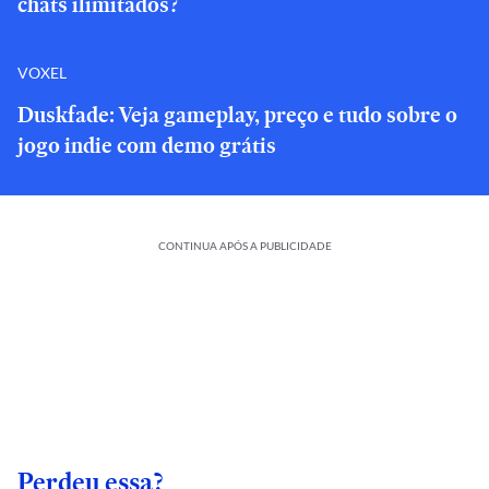
chats ilimitados?
VOXEL
Duskfade: Veja gameplay, preço e tudo sobre o
jogo indie com demo grátis
CONTINUA APÓS A PUBLICIDADE
Perdeu essa?