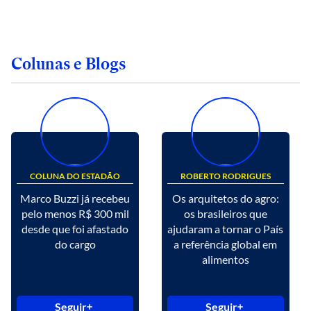
Colunas e Blogs
COLUNA DO ESTADÃO
ROBERTO RODRIGUES
Marco Buzzi já recebeu
Os arquitetos do agro:
pelo menos R$ 300 mil
os brasileiros que
desde que foi afastado
ajudaram a tornar o País
do cargo
a referência global em
alimentos
Seguir
Seguir