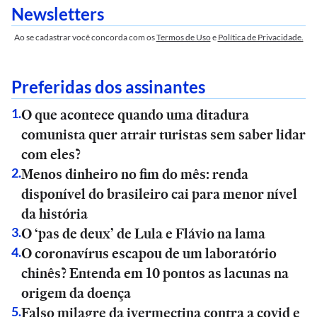
Newsletters
Ao se cadastrar você concorda com os
Termos de Uso
e
Política de Privacidade.
Preferidas dos assinantes
O que acontece quando uma ditadura
1
.
comunista quer atrair turistas sem saber lidar
com eles?
Menos dinheiro no fim do mês: renda
2
.
disponível do brasileiro cai para menor nível
da história
O ‘pas de deux’ de Lula e Flávio na lama
3
.
O coronavírus escapou de um laboratório
4
.
chinês? Entenda em 10 pontos as lacunas na
origem da doença
Falso milagre da ivermectina contra a covid e
5
.