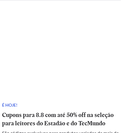
É HOJE!
Cupons para 8.8 com até 50% off na seleção
para leitores do Estadão e do TecMundo
São códigos exclusivos para produtos variados de mais de