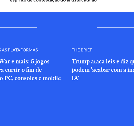
S AS PLATAFORMAS
THE BRIEF
War e mais: 5 jogos
Trump ataca leis e diz 
a curtir o fim de
podem 'acabar com a in
o PC, consoles e mobile
IA'