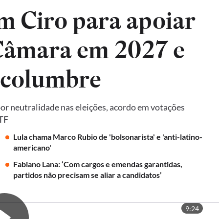
m Ciro para apoiar
 Câmara em 2027 e
lcolumbre
por neutralidade nas eleições, acordo em votações
STF
Lula chama Marco Rubio de 'bolsonarista' e 'anti-latino-
americano'
Fabiano Lana: ‘Com cargos e emendas garantidas,
partidos não precisam se aliar a candidatos’
9:24