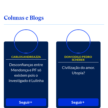
Colunas e Blogs
CARLOS ANDREAZZA
DOM ODILO PEDRO
SCHERER
Desconfianças entre
Civilização do amor.
Mendonça e PF só
Utopia?
existem pois o
investigado é Lulinha
Seguir
Seguir