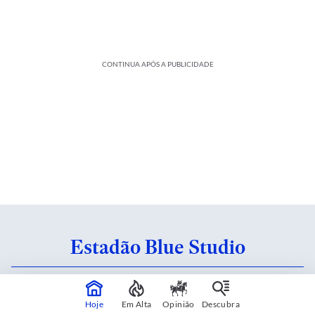
CONTINUA APÓS A PUBLICIDADE
Estadão Blue Studio
Conteúdo criado em parceria com patrocinadores.
Saiba mais
Hoje
Em Alta
Opinião
Descubra