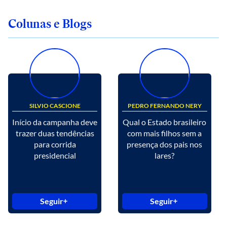
Colunas e Blogs
SILVIO CASCIONE
PEDRO FERNANDO NERY
Início da campanha deve
Qual o Estado brasileiro
trazer duas tendências
com mais filhos sem a
para corrida
presença dos pais nos
presidencial
lares?
Seguir
Seguir