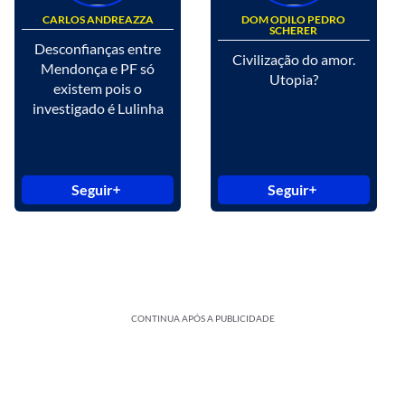
CARLOS ANDREAZZA
DOM ODILO PEDRO
SCHERER
Desconfianças entre
Civilização do amor.
Mendonça e PF só
Utopia?
existem pois o
investigado é Lulinha
Seguir
Seguir
CONTINUA APÓS A PUBLICIDADE