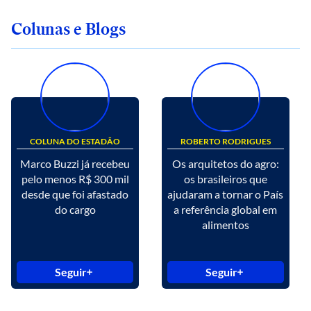
Colunas e Blogs
COLUNA DO ESTADÃO
ROBERTO RODRIGUES
Marco Buzzi já recebeu
Os arquitetos do agro:
pelo menos R$ 300 mil
os brasileiros que
desde que foi afastado
ajudaram a tornar o País
do cargo
a referência global em
alimentos
Seguir
Seguir