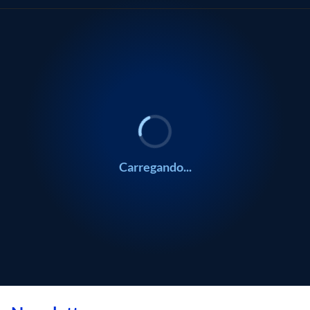
0:00
/
0:00
Carregando...