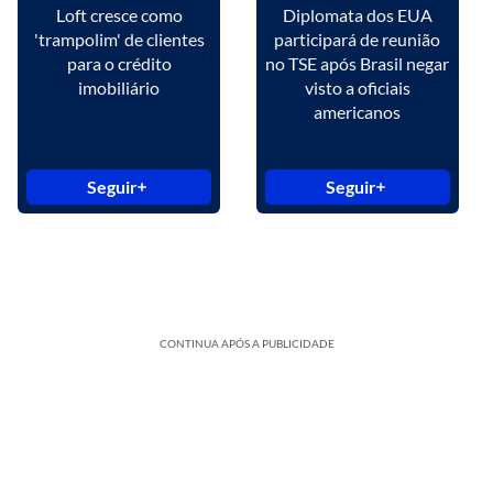
Loft cresce como
Diplomata dos EUA
'trampolim' de clientes
participará de reunião
para o crédito
no TSE após Brasil negar
imobiliário
visto a oficiais
americanos
Seguir
Seguir
CONTINUA APÓS A PUBLICIDADE