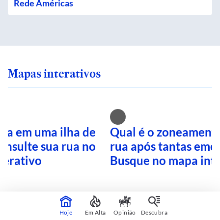
Rede Américas
Mapas interativos
ra em uma ilha de
Qual é o zoneamento
onsulte sua rua no
rua após tantas eme
terativo
Busque no mapa inte
CONTINUA APÓS A PUBLICIDADE
Hoje
Em Alta
Opinião
Descubra