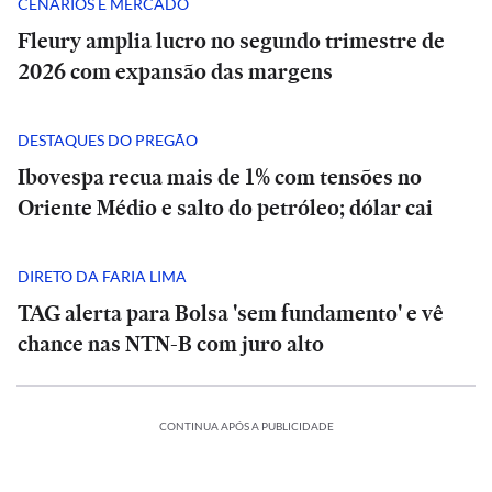
CENÁRIOS E MERCADO
Fleury amplia lucro no segundo trimestre de
2026 com expansão das margens
DESTAQUES DO PREGÃO
Ibovespa recua mais de 1% com tensões no
Oriente Médio e salto do petróleo; dólar cai
DIRETO DA FARIA LIMA
TAG alerta para Bolsa 'sem fundamento' e vê
chance nas NTN-B com juro alto
PODCASTS
CONTINUA APÓS A PUBLICIDADE
BRASIL
BRASIL
Entrevista
Entrevista
Caso
|
|
Lulinha:
‘Não
‘Não