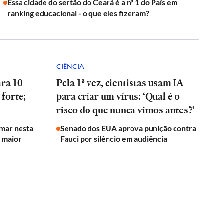
Essa cidade do sertão do Ceará é a nº 1 do País em
ranking educacional - o que eles fizeram?
CIÊNCIA
ara 10
Pela 1ª vez, cientistas usam IA
 forte;
para criar um vírus: ‘Qual é o
risco do que nunca vimos antes?’
rmar nesta
Senado dos EUA aprova punição contra
o maior
Fauci por silêncio em audiência