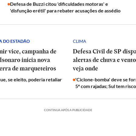
Defesa de Buzzi citou 'dificuldades motoras' e
'disfunção erétil' para rebater acusações de assédio
A DO ESTADÃO
CLIMA
nir vice, campanha de
Defesa Civil de SP disp
lsonaro inicia nova
alertas de chuva e vento
uerra de marqueteiros
veja onde
e, se eleito, poderia retaliar
'Ciclone-bomba' deve se fo
5ª com rajadas; Sul tem risc
CONTINUA APÓS A PUBLICIDADE