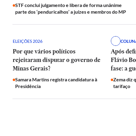
STF conclui julgamento e libera de forma unânime
parte dos ‘penduricalhos’ a juízes e membros do MP
ELEIÇÕES 2026
COLUN
Por que vários políticos
Após defi
rejeitaram disputar o governo de
Flávio Bo
Minas Gerais?
fase: a g
Samara Martins registra candidatura à
Zema diz qu
Presidência
tarifaço