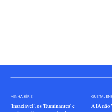
MINHA SÉRIE
QUE TAL EN
'Insaciável', os 'Ruminantes' e
A IA não 