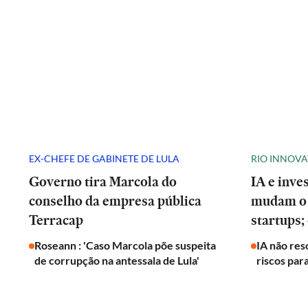
EX-CHEFE DE GABINETE DE LULA
RIO INNOV
Governo tira Marcola do
IA e inve
conselho da empresa pública
mudam o 
Terracap
startups;
Roseann : 'Caso Marcola põe suspeita
IA não res
de corrupção na antessala de Lula'
riscos par