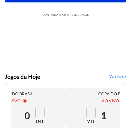
CONTINUA APÓS A PUBLICIDADE
Jogos de Hoje
Veja mais >
COPA DO BRASIL
COPA DO BRASI
AO VIVO
AO VIVO
0
0
1
0
INT
VIT