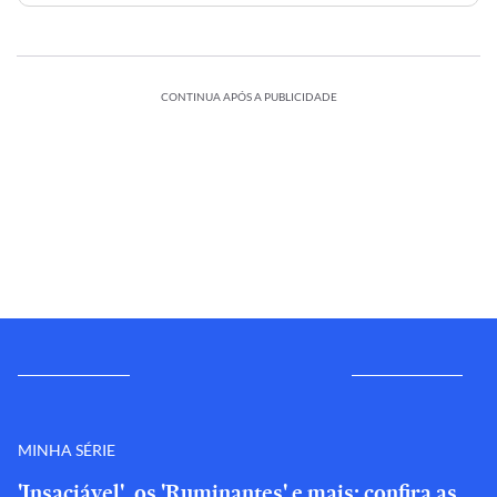
CONTINUA APÓS A PUBLICIDADE
MINHA SÉRIE
'Insaciável', os 'Ruminantes' e mais: confira as