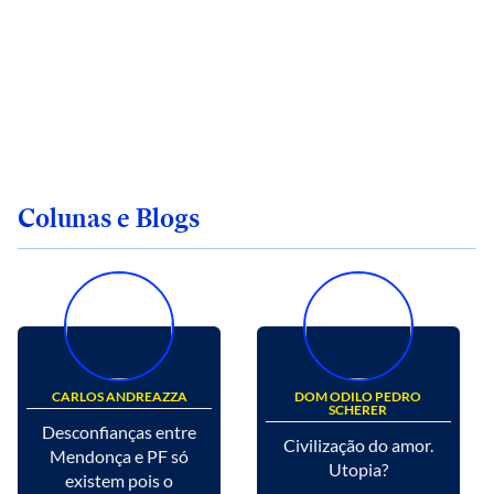
Colunas e Blogs
CARLOS ANDREAZZA
DOM ODILO PEDRO
SCHERER
Desconfianças entre
Civilização do amor.
Mendonça e PF só
Utopia?
existem pois o