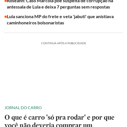
Roseann: Caso Marcola põe suspeita de corrupção na
antessala de Lula e deixa 7 perguntas sem respostas
Lula sanciona MP do frete e veta 'jabuti' que anistiava
caminhoneiros bolsonaristas
CONTINUA APÓS A PUBLICIDADE
JORNAL DO CARRO
O que é carro 'só pra rodar' e por que
você não deveria comprar um