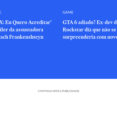
E
GAME
X: Eu Quero Acreditar'
GTA 6 adiado? Ex-dev d
iler da assustadora
Rockstar diz que não se
rach Frankenshteyn
surpreenderia com novo
CONTINUA APÓS A PUBLICIDADE