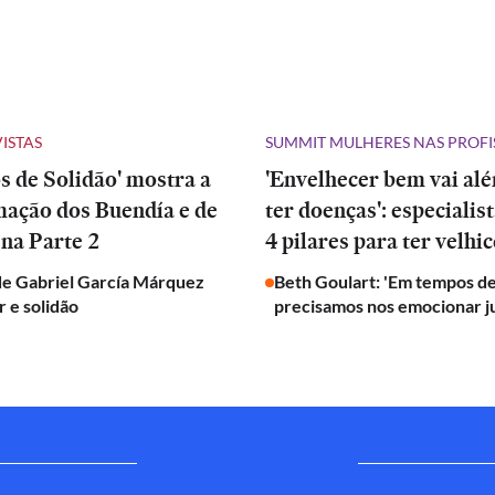
VISTAS
SUMMIT MULHERES NAS PROFI
 de Solidão' mostra a
'Envelhecer bem vai al
mação dos Buendía e de
ter doenças': especialis
na Parte 2
4 pilares para ter velhic
de Gabriel García Márquez
Beth Goulart: 'Em tempos de
 e solidão
precisamos nos emocionar j