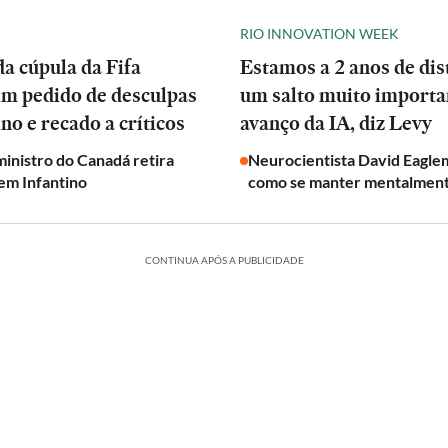
RIO INNOVATION WEEK
a cúpula da Fifa
Estamos a 2 anos de dis
em pedido de desculpas
um salto muito importa
ino e recado a críticos
avanço da IA, diz Levy
inistro do Canadá retira
Neurocientista David Eagle
em Infantino
como se manter mentalmen
CONTINUA APÓS A PUBLICIDADE