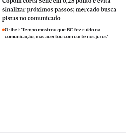
Copom corta Selic em 0,25 ponto e evita
sinalizar próximos passos; mercado busca
pistas no comunicado
Gribel: 'Tempo mostrou que BC fez ruído na
comunicação, mas acertou com corte nos juros'