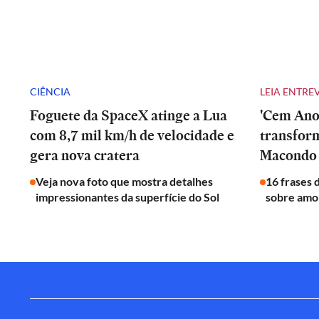
CIÊNCIA
LEIA ENTRE
Foguete da SpaceX atinge a Lua
'Cem Anos
com 8,7 mil km/h de velocidade e
transfor
gera nova cratera
Macondo 
Veja nova foto que mostra detalhes
16 frases 
impressionantes da superfície do Sol
sobre amor