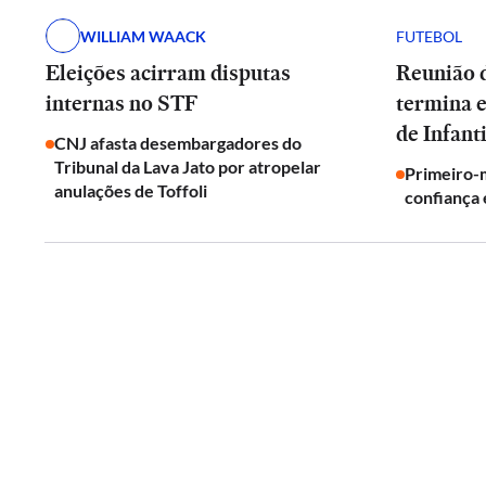
WILLIAM WAACK
FUTEBOL
Eleições acirram disputas
Reunião d
internas no STF
termina 
de Infant
CNJ afasta desembargadores do
Tribunal da Lava Jato por atropelar
Primeiro-m
anulações de Toffoli
confiança 