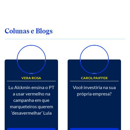
Colunas e Blogs
VERA ROSA
CAROL PAIFFER
Lu Alckmin ensina o PT
Você investiria na sua
a usar vermelho na
própria empresa?
campanha em que
marqueteiros querem
‘desavermelhar’ Lula