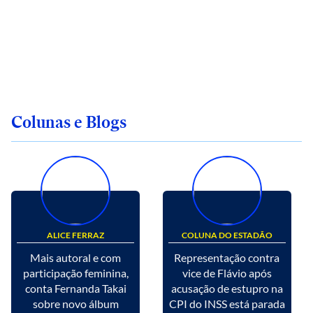
Colunas e Blogs
ALICE FERRAZ
COLUNA DO ESTADÃO
Mais autoral e com
Representação contra
participação feminina,
vice de Flávio após
conta Fernanda Takai
acusação de estupro na
sobre novo álbum
CPI do INSS está parada