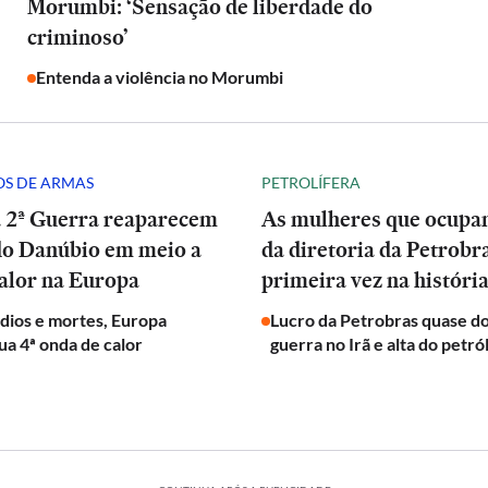
Morumbi: ‘Sensação de liberdade do
criminoso’
Entenda a violência no Morumbi
S DE ARMAS
PETROLÍFERA
a 2ª Guerra reaparecem
As mulheres que ocup
do Danúbio em meio a
da diretoria da Petrobr
alor na Europa
primeira vez na históri
dios e mortes, Europa
Lucro da Petrobras quase d
ua 4ª onda de calor
guerra no Irã e alta do petró