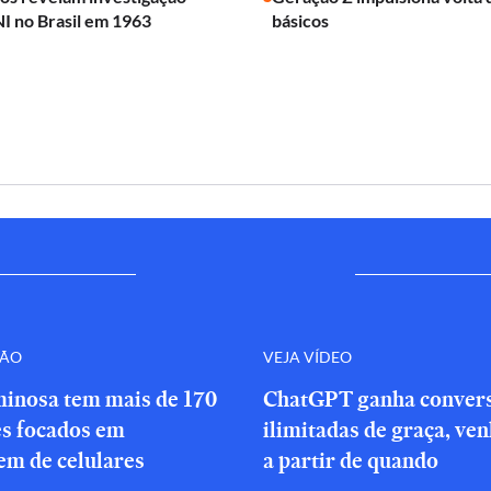
I no Brasil em 1963
básicos
ÇÃO
VEJA VÍDEO
minosa tem mais de 170
ChatGPT ganha conver
es focados em
ilimitadas de graça, ve
em de celulares
a partir de quando