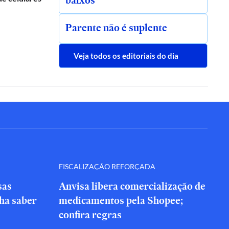
baixos
Parente não é suplente
Veja todos os editoriais do dia
FISCALIZAÇÃO REFORÇADA
sas
Anvisa libera comercialização de
nha saber
medicamentos pela Shopee;
confira regras