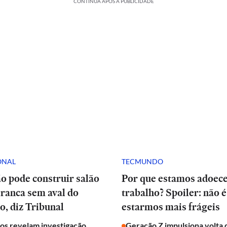
CONTINUA APÓS A PUBLICIDADE
ONAL
TECMUNDO
o pode construir salão
Por que estamos adoec
ranca sem aval do
trabalho? Spoiler: não é
, diz Tribunal
estarmos mais frágeis
s revelam investigação
Geração Z impulsiona volta 