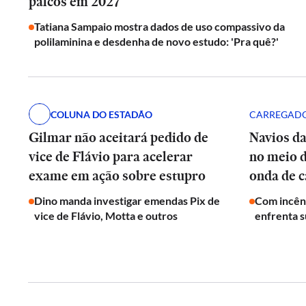
palcos em 2027
Tatiana Sampaio mostra dados de uso compassivo da
polilaminina e desdenha de novo estudo: 'Pra quê?'
COLUNA DO ESTADÃO
CARREGADO
Gilmar não aceitará pedido de
Navios d
vice de Flávio para acelerar
no meio 
exame em ação sobre estupro
onda de c
Dino manda investigar emendas Pix de
Com incên
vice de Flávio, Motta e outros
enfrenta s