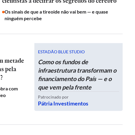
cientistas a decifrar os segredos do cérebro
Os sinais de que a tireoide não vai bem — e quase
ninguém percebe
ESTADÃO BLUE STUDIO
am metade
Como os fundos de
as pela
infraestrutura transformam o
a?
financiamento do País — e o
que vem pela frente
obra com
leo
Patrocinado por
Pátria Investimentos