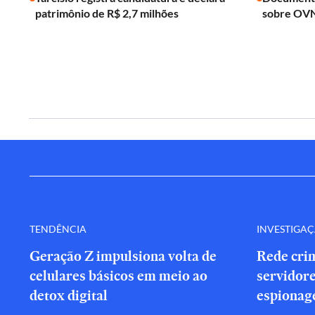
patrimônio de R$ 2,7 milhões
sobre OVN
TENDÊNCIA
INVESTIGA
Geração Z impulsiona volta de
Rede cri
celulares básicos em meio ao
servidor
detox digital
espionag