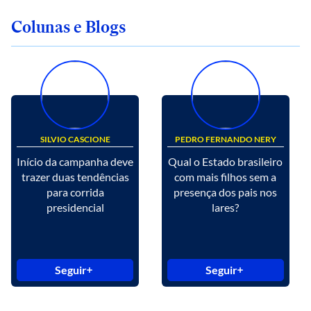
Colunas e Blogs
SILVIO CASCIONE
PEDRO FERNANDO NERY
Início da campanha deve
Qual o Estado brasileiro
trazer duas tendências
com mais filhos sem a
para corrida
presença dos pais nos
presidencial
lares?
Seguir
Seguir