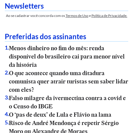
Newsletters
Ao se cadastrar você concorda com os
Termos de Uso
e
Política de Privacidade.
Preferidas dos assinantes
Menos dinheiro no fim do mês: renda
1
.
disponível do brasileiro cai para menor nível
da história
O que acontece quando uma ditadura
2
.
comunista quer atrair turistas sem saber lidar
com eles?
Falso milagre da ivermectina contra a covid e
3
.
o Censo do IBGE
O ‘pas de deux’ de Lula e Flávio na lama
4
.
Risco de André Mendonça é repetir Sérgio
5
.
Moro ou Alexandre de Moraes