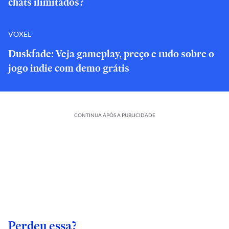
chats ilimitados?
VOXEL
Duskfade: Veja gameplay, preço e tudo sobre o
jogo indie com demo grátis
CONTINUA APÓS A PUBLICIDADE
Perdeu essa?