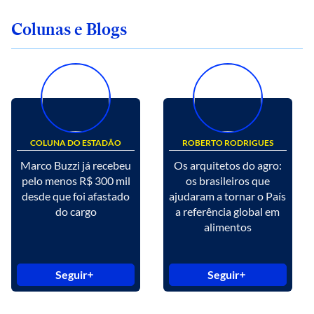
Colunas e Blogs
COLUNA DO ESTADÃO
ROBERTO RODRIGUES
Marco Buzzi já recebeu
Os arquitetos do agro:
pelo menos R$ 300 mil
os brasileiros que
desde que foi afastado
ajudaram a tornar o País
do cargo
a referência global em
alimentos
Seguir
Seguir