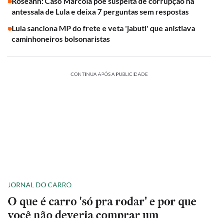
Roseann: Caso Marcola põe suspeita de corrupção na
antessala de Lula e deixa 7 perguntas sem respostas
Lula sanciona MP do frete e veta 'jabuti' que anistiava
caminhoneiros bolsonaristas
CONTINUA APÓS A PUBLICIDADE
JORNAL DO CARRO
O que é carro 'só pra rodar' e por que
você não deveria comprar um