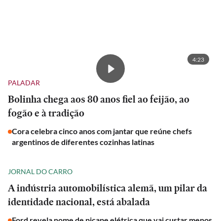
4:23
PALADAR
Bolinha chega aos 80 anos fiel ao feijão, ao
fogão e à tradição
Cora celebra cinco anos com jantar que reúne chefs
argentinos de diferentes cozinhas latinas
JORNAL DO CARRO
A indústria automobilística alemã, um pilar da
identidade nacional, está abalada
Ford revela nome de picape elétrica que vai custar menos