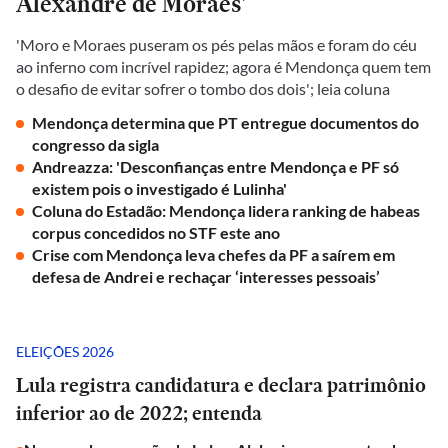
Alexandre de Moraes'
'Moro e Moraes puseram os pés pelas mãos e foram do céu
ao inferno com incrível rapidez; agora é Mendonça quem tem
o desafio de evitar sofrer o tombo dos dois'; leia coluna
Mendonça determina que PT entregue documentos do
congresso da sigla
Andreazza: 'Desconfianças entre Mendonça e PF só
existem pois o investigado é Lulinha'
Coluna do Estadão: Mendonça lidera ranking de habeas
corpus concedidos no STF este ano
Crise com Mendonça leva chefes da PF a saírem em
defesa de Andrei e rechaçar ‘interesses pessoais’
ELEIÇÕES 2026
Lula registra candidatura e declara patrimônio
inferior ao de 2022; entenda