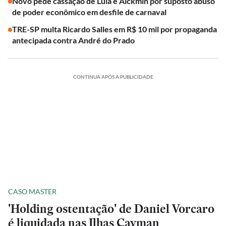
Novo pede cassação de Lula e Alckmin por suposto abuso
de poder econômico em desfile de carnaval
TRE-SP multa Ricardo Salles em R$ 10 mil por propaganda
antecipada contra André do Prado
CONTINUA APÓS A PUBLICIDADE
CASO MASTER
'Holding ostentação' de Daniel Vorcaro
é liquidada nas Ilhas Cayman