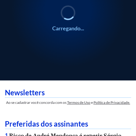
Carregando...
Newsletters
Ao se cadastrar você concorda com os
Termos de Uso
e
Política de Privacidade.
Preferidas dos assinantes
Risco de André Mendonça é repetir Sérgio
1
.