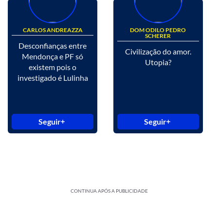
CARLOS ANDREAZZA
DOM ODILO PEDRO
SCHERER
Desconfianças entre
Civilização do amor.
Mendonça e PF só
Utopia?
existem pois o
investigado é Lulinha
Seguir
Seguir
CONTINUA APÓS A PUBLICIDADE