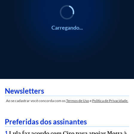
Carregando...
Newsletters
Ao se cadastrar você concorda com os
Termos de Uso
e
Política de Privacidade.
Preferidas dos assinantes
Lula faz acordo com Ciro para apoiar Motta à
1
.