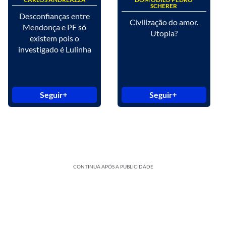
SCHERER
Desconfianças entre
Civilização do amor.
Mendonça e PF só
Utopia?
existem pois o
investigado é Lulinha
Seguir
Seguir
CONTINUA APÓS A PUBLICIDADE