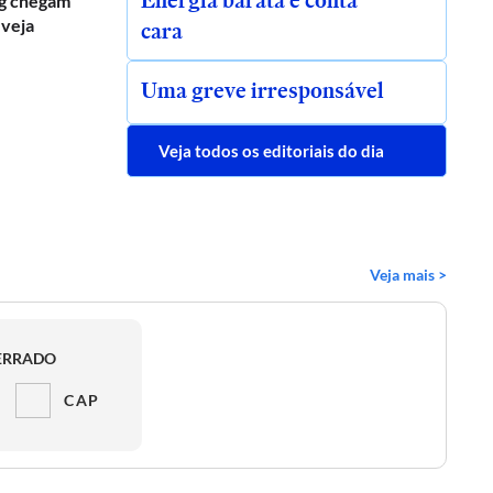
Energia barata e conta
g chegam
 veja
cara
Uma greve irresponsável
Veja todos os editoriais do dia
Veja mais >
ERRADO
CAP