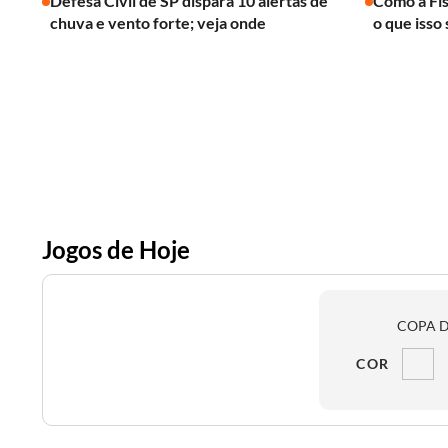
Defesa Civil de SP dispara 10 alertas de
Como a Fís
chuva e vento forte; veja onde
o que isso 
Jogos de Hoje
COPA D
COR