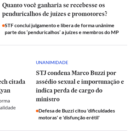
Quanto você ganharia se recebesse os
penduricalhos de juízes e promotores?
STF conclui julgamento e libera de forma unânime
parte dos ‘penduricalhos’ a juízes e membros do MP
UNANIMIDADE
STJ condena Marco Buzzi por
ch citada
assédio sexual e importunação e
Ryan
indica perda de cargo do
ministro
forma
galidade
Defesa de Buzzi citou 'dificuldades
motoras' e 'disfunção erétil'