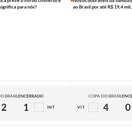
ica prevê o fim do Universo e
Novos dobráveis da Samsun
significa para nós?
ao Brasil por até R$ 19,4 mil;
O BRASIL
ENCERRADO
COPA DO BRASIL
ENC
2
1
4
0
INT
VIT