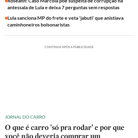
Roseann: Caso Marcola põe suspeita de corrupção na
antessala de Lula e deixa 7 perguntas sem respostas
Lula sanciona MP do frete e veta 'jabuti' que anistiava
caminhoneiros bolsonaristas
CONTINUA APÓS A PUBLICIDADE
JORNAL DO CARRO
O que é carro 'só pra rodar' e por que
você não deveria comprar um