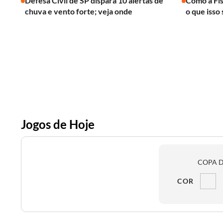
Defesa Civil de SP dispara 10 alertas de
Como a Fís
chuva e vento forte; veja onde
o que isso 
Jogos de Hoje
COPA D
COR