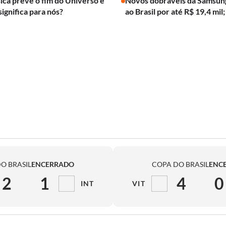
ica prevê o fim do Universo e
Novos dobráveis da Samsun
significa para nós?
ao Brasil por até R$ 19,4 mil;
O BRASIL
ENCERRADO
COPA DO BRASIL
ENC
2
1
4
0
INT
VIT