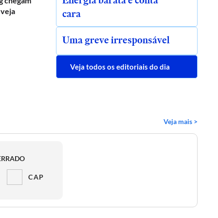
Energia barata e conta
g chegam
 veja
cara
Uma greve irresponsável
Veja todos os editoriais do dia
Veja mais >
ERRADO
CAP