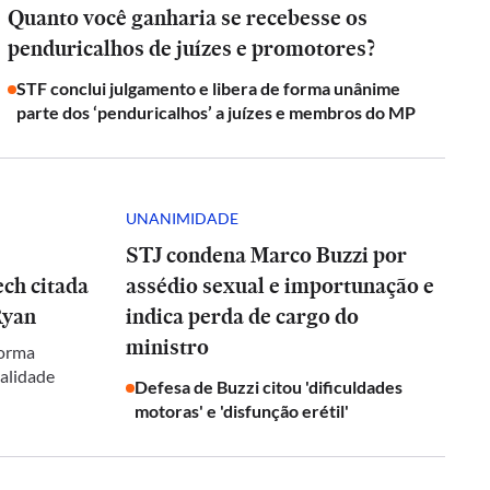
Quanto você ganharia se recebesse os
penduricalhos de juízes e promotores?
STF conclui julgamento e libera de forma unânime
parte dos ‘penduricalhos’ a juízes e membros do MP
UNANIMIDADE
STJ condena Marco Buzzi por
ch citada
assédio sexual e importunação e
Ryan
indica perda de cargo do
ministro
forma
galidade
Defesa de Buzzi citou 'dificuldades
motoras' e 'disfunção erétil'