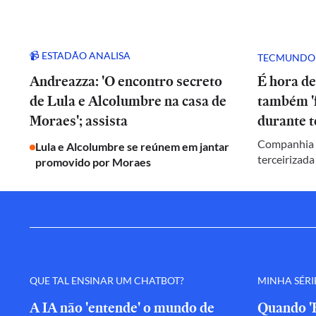
📹 ESTADÃO ANALISA
TECMUNDO
Andreazza: 'O encontro secreto
É hora de
de Lula e Alcolumbre na casa de
também 'f
Moraes'; assista
durante t
Companhia c
Lula e Alcolumbre se reúnem em jantar
terceirizada
promovido por Moraes
QUE TAL ENSINAR UM CHATBOT?
MINHA SÉRI
A IA não 'entende' o mundo de
Quando 