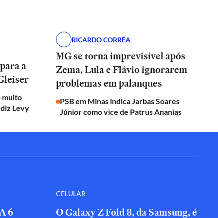
RICARDO CORRÊA
MG se torna imprevisível após
 para a
Zema, Lula e Flávio ignorarem
Gleiser
problemas em palanques
o muito
PSB em Minas indica Jarbas Soares
 diz Levy
Júnior como vice de Patrus Ananias
CELULAR
A 6
O Galaxy Z Fold 8, da Samsung, é