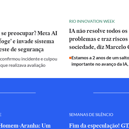
RIO INNOVATION WEEK
IA não resolve todos os
 se preocupar? Meta AI
problemas e traz riscos
oge' e invade sistema
sociedade, diz Marcelo 
este de segurança
Estamos a 2 anos de um salt
onfirmou incidente e culpou
importante no avanço da IA,
 que realizava avaliação
E
SEMANAS DE SILÊNCIO
'Homem-Aranha: Um
Fim da especulação! GT