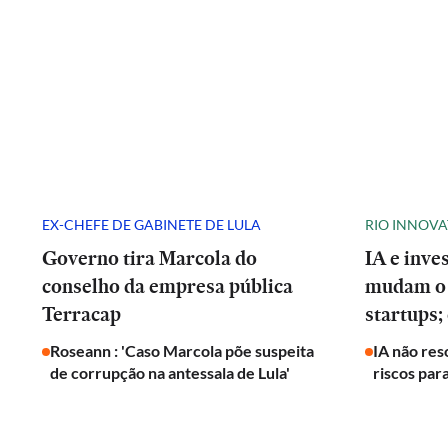
EX-CHEFE DE GABINETE DE LULA
RIO INNOV
Governo tira Marcola do
IA e inve
conselho da empresa pública
mudam o 
Terracap
startups;
Roseann : 'Caso Marcola põe suspeita
IA não res
de corrupção na antessala de Lula'
riscos par