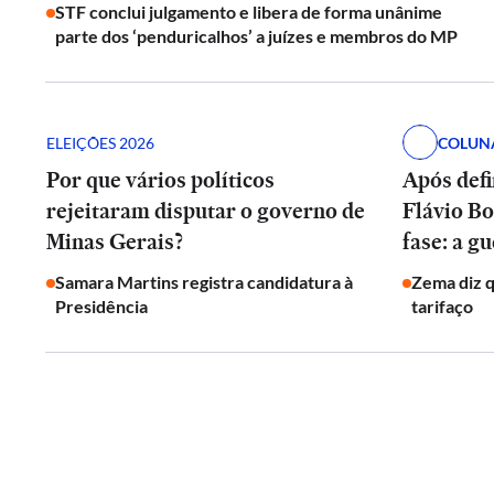
STF conclui julgamento e libera de forma unânime
parte dos ‘penduricalhos’ a juízes e membros do MP
ELEIÇÕES 2026
COLUN
Por que vários políticos
Após defi
rejeitaram disputar o governo de
Flávio Bo
Minas Gerais?
fase: a g
Samara Martins registra candidatura à
Zema diz qu
Presidência
tarifaço