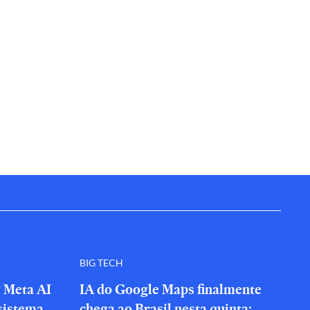
BIG TECH
? Meta AI
IA do Google Maps finalmente
sistema
chega ao Brasil nesta quinta;