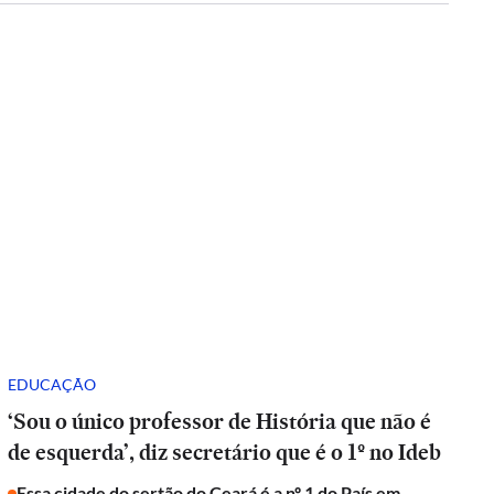
EDUCAÇÃO
‘Sou o único professor de História que não é
de esquerda’, diz secretário que é o 1º no Ideb
Essa cidade do sertão do Ceará é a nº 1 do País em