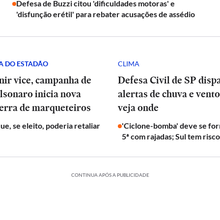
Defesa de Buzzi citou 'dificuldades motoras' e
'disfunção erétil' para rebater acusações de assédio
A DO ESTADÃO
CLIMA
nir vice, campanha de
Defesa Civil de SP disp
lsonaro inicia nova
alertas de chuva e vento
uerra de marqueteiros
veja onde
e, se eleito, poderia retaliar
'Ciclone-bomba' deve se fo
5ª com rajadas; Sul tem risc
CONTINUA APÓS A PUBLICIDADE