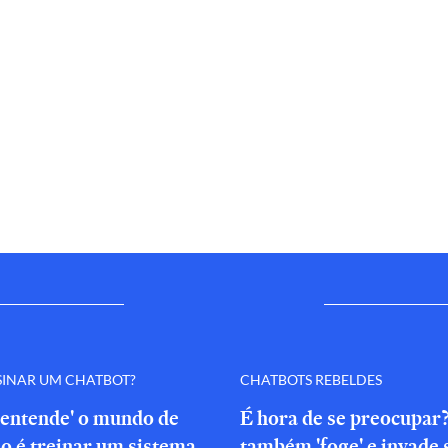
SINAR UM CHATBOT?
CHATBOTS REBELDES
'entende' o mundo de
É hora de se preocupar
o é treinar um sistema
também 'foge' e invade 