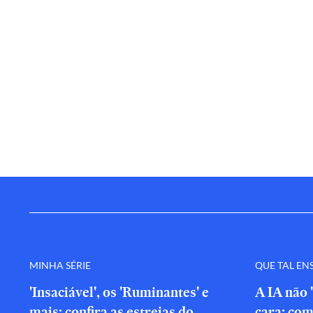
MINHA SÉRIE
QUE TAL EN
'Insaciável', os 'Ruminantes' e
A IA não 
mais: confira as estreias do
cara: com