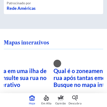
Patrocinado por
Rede Américas
Mapas interativos
ra em uma ilha de
Qual é o zoneamento
onsulte sua rua no
rua após tantas eme
terativo
Busque no mapa inte
Hoje
Em Alta
Opinião
Descubra
CONTINUA APÓS A PUBLICIDADE