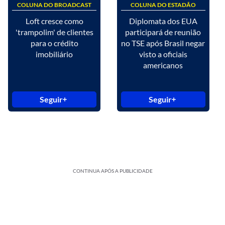
COLUNA DO BROADCAST
COLUNA DO ESTADÃO
Loft cresce como
Diplomata dos EUA
'trampolim' de clientes
participará de reunião
para o crédito
no TSE após Brasil negar
imobiliário
visto a oficiais
americanos
Seguir
Seguir
CONTINUA APÓS A PUBLICIDADE