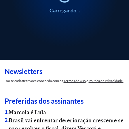
Carregando...
Newsletters
Ao se cadastrar você concorda com os
Termos de Uso
e
Política de Privacidade.
Preferidas dos assinantes
Marcola é Lula
1
.
Brasil vai enfrentar deterioração crescente se
2
.
não resolver o fiscal, dizem Vescovi e