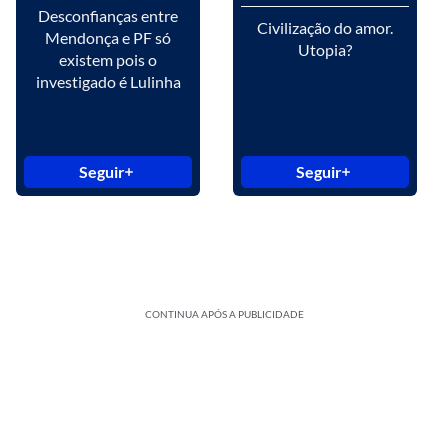
Desconfianças entre
Civilização do amor.
Mendonça e PF só
Utopia?
existem pois o
investigado é Lulinha
Seguir
Seguir
CONTINUA APÓS A PUBLICIDADE