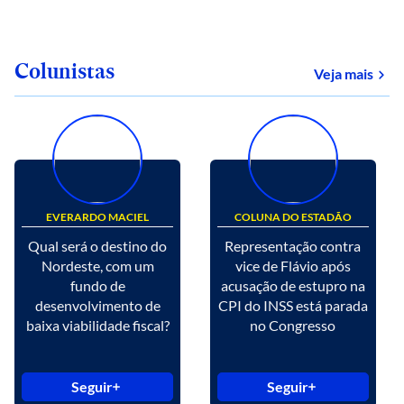
Colunistas
Veja mais
EVERARDO MACIEL
COLUNA DO ESTADÃO
Qual será o destino do
Representação contra
Nordeste, com um
vice de Flávio após
fundo de
acusação de estupro na
desenvolvimento de
CPI do INSS está parada
baixa viabilidade fiscal?
no Congresso
Seguir
Seguir