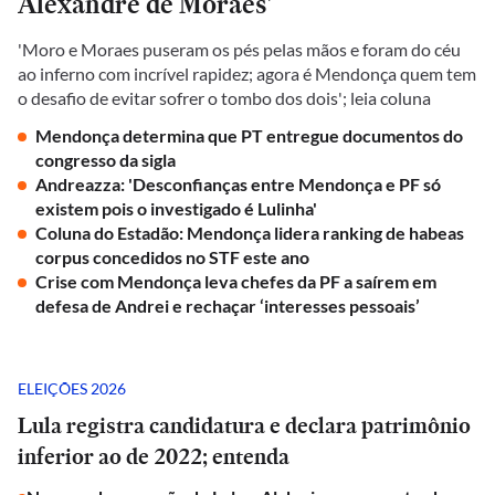
Alexandre de Moraes'
'Moro e Moraes puseram os pés pelas mãos e foram do céu
ao inferno com incrível rapidez; agora é Mendonça quem tem
o desafio de evitar sofrer o tombo dos dois'; leia coluna
Mendonça determina que PT entregue documentos do
congresso da sigla
Andreazza: 'Desconfianças entre Mendonça e PF só
existem pois o investigado é Lulinha'
Coluna do Estadão: Mendonça lidera ranking de habeas
corpus concedidos no STF este ano
Crise com Mendonça leva chefes da PF a saírem em
defesa de Andrei e rechaçar ‘interesses pessoais’
ELEIÇÕES 2026
Lula registra candidatura e declara patrimônio
inferior ao de 2022; entenda