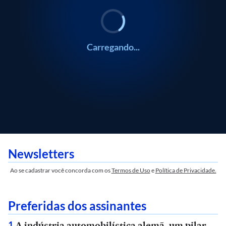
Carregando...
Newsletters
Ao se cadastrar você concorda com os
Termos de Uso
e
Política de Privacidade.
Preferidas dos assinantes
A indústria automobilística alemã, um pilar
1
.