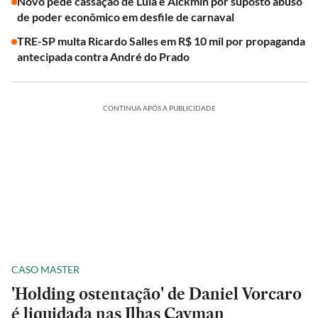
Novo pede cassação de Lula e Alckmin por suposto abuso
de poder econômico em desfile de carnaval
TRE-SP multa Ricardo Salles em R$ 10 mil por propaganda
antecipada contra André do Prado
CONTINUA APÓS A PUBLICIDADE
CASO MASTER
'Holding ostentação' de Daniel Vorcaro
é liquidada nas Ilhas Cayman