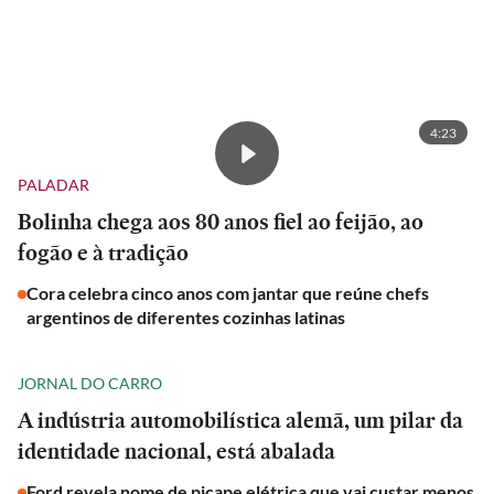
4:23
PALADAR
Bolinha chega aos 80 anos fiel ao feijão, ao
fogão e à tradição
Cora celebra cinco anos com jantar que reúne chefs
argentinos de diferentes cozinhas latinas
JORNAL DO CARRO
A indústria automobilística alemã, um pilar da
identidade nacional, está abalada
Ford revela nome de picape elétrica que vai custar menos