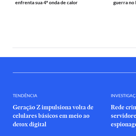
enfrenta sua 4ª onda de calor
guerra no 
TENDÊNCIA
INVESTIGA
Geração Z impulsiona volta de
Rede cri
celulares básicos em meio ao
servidor
detox digital
espionag