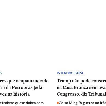
A
INTERNACIONAL
res que ocupam metade
Trump não pode constru
ria da Petrobras pela
na Casa Branca sem ava
vez na história
Congresso, diz Tribuna
Petrobras quase dobra com
Celso Ming: 'A guerra no Irã