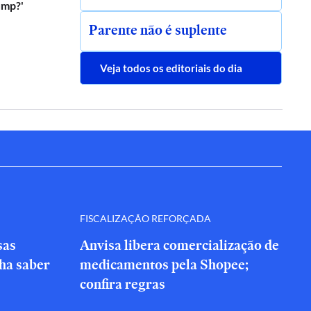
ump?'
Parente não é suplente
Veja todos os editoriais do dia
FISCALIZAÇÃO REFORÇADA
sas
Anvisa libera comercialização de
nha saber
medicamentos pela Shopee;
confira regras