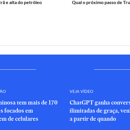
Irã e alta do petróleo
Qual o próximo passo de Tr
ÇÃO
VEJA VÍDEO
minosa tem mais de 170
ChatGPT ganha conver
es focados em
ilimitadas de graça, ve
em de celulares
a partir de quando