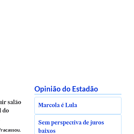
Opinião do Estadão
ir salão
Marcola é Lula
l do
l
Sem perspectiva de juros
baixos
 fracassou.