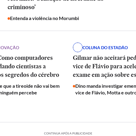
criminoso’
Entenda a violência no Morumbi
INOVAÇÃO
COLUNA DO ESTADÃO
Como computadores
Gilmar não aceitará pe
dando cientistas a
vice de Flávio para acel
os segredos do cérebro
exame em ação sobre e
de que a tireoide não vai bem
Dino manda investigar emen
 ninguém percebe
vice de Flávio, Motta e outr
CONTINUA APÓS A PUBLICIDADE