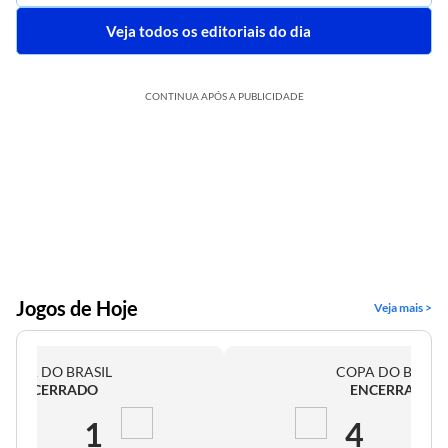
Veja todos os editoriais do dia
CONTINUA APÓS A PUBLICIDADE
Jogos de Hoje
Veja mais >
COPA DO BRASIL
COPA DO BRASI
ENCERRADO
ENCERRADO
2
1
4
0