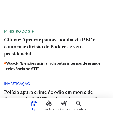
MINISTRO DO STF
Gilmar: Aprovar pautas-bomba via PEC é
contornar divisão de Poderes e veto
presidencial
Waack: 'Eleições acirram disputas internas de grande
relevância no STF'
INVESTIGAÇÃO
Polícia apura crime de ódio em morte de
doutorando da USP e advogado encontrado
morto em estrada de São Paulo
Hoje
Em Alta
Opinião
Descubra