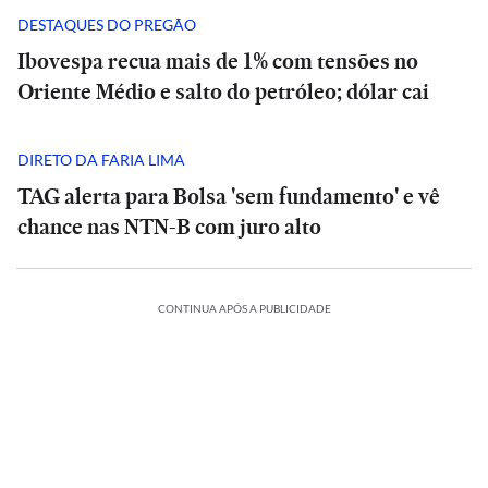
DESTAQUES DO PREGÃO
Ibovespa recua mais de 1% com tensões no
Oriente Médio e salto do petróleo; dólar cai
DIRETO DA FARIA LIMA
TAG alerta para Bolsa 'sem fundamento' e vê
chance nas NTN-B com juro alto
CONTINUA APÓS A PUBLICIDADE
CIÊNCIA
O
suspiro
ES
BRASIL
ECONOMIA
ESPORTES
BRASIL
ECONOMIA
final
ESPORTES
ESPORTES
Rio
Meta
do
Vitória
Rio
Meta
cancela
é
Veja
Universo:
goleia
cancela
é
Veja
ERNACIONAL
INTERNACIONAL
o-
aulas
condenada
os
como
Athletico-
aulas
condenada
os
a
na
MRV:
a
memes
a
PR
Casa
na
MRV:
a
memes
ESPORTES
ESPORTES
nca
rede
Resia
pagar
da
Física
em
Branca
rede
Resia
pagar
da
ESPORTES
ESPORTES
México
municipal
vende
US$
eliminação
prevê
virada
usa
México
municipal
vende
US$
eliminação
erência
presta
nesta
Diniz
ativos
567
do
o
que
referência
presta
nesta
Diniz
ativos
567
do