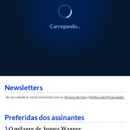
Carregando...
Newsletters
Ao se cadastrar você concorda com os
Termos de Uso
e
Política de Privacidade.
Preferidas dos assinantes
O milagre de Jaques Wagner
1
.