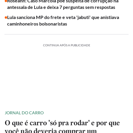
Roseann: Caso Marcola põe suspeita de corrupção na
antessala de Lula e deixa 7 perguntas sem respostas
Lula sanciona MP do frete e veta 'jabuti' que anistiava
caminhoneiros bolsonaristas
CONTINUA APÓS A PUBLICIDADE
JORNAL DO CARRO
O que é carro 'só pra rodar' e por que
você não deveria comprar um