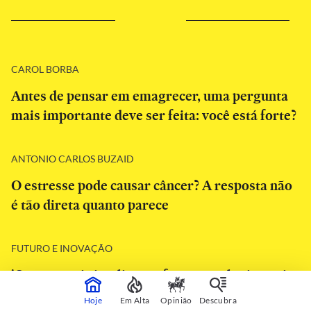
CAROL BORBA
Antes de pensar em emagrecer, uma pergunta
mais importante deve ser feita: você está forte?
ANTONIO CARLOS BUZAID
O estresse pode causar câncer? A resposta não
é tão direta quanto parece
FUTURO E INOVAÇÃO
'Quanto mais inteligente for a tecnologia, mais
humano terá que ser o nosso cuidado'
Hoje
Em Alta
Opinião
Descubra