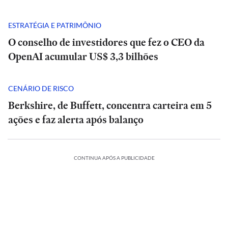
ESTRATÉGIA E PATRIMÔNIO
O conselho de investidores que fez o CEO da
OpenAI acumular US$ 3,3 bilhões
CENÁRIO DE RISCO
Berkshire, de Buffett, concentra carteira em 5
ações e faz alerta após balanço
CONTINUA APÓS A PUBLICIDADE
Master,
botina
de
POLÍTICA
POLÍTICA
presente,
Rombo
Master,
Rombo
ESTADÃO
ESTADÃO
cadeirada
do
botina
do
VERIFICA
VERIFICA
BRB
de
BRB
e
CA
PORTES
INTERNACIONAL
POLÍTICA
ESPORTES
INTERNACIONAL
Confira
vira
Confira
presente,
vira
‘medo’
INTERNACIONAL
INTERNACIONAL
ca
a
Seis
munição
Debate
Cuca
a
cadeirada
Seis
munição