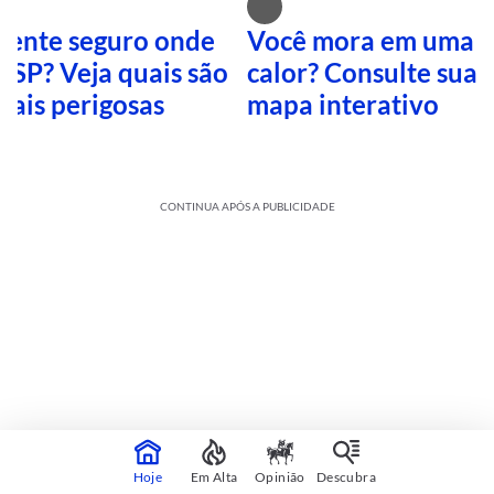
 sente seguro onde
Você mora em uma i
 SP? Veja quais são
calor? Consulte sua 
mais perigosas
mapa interativo
CONTINUA APÓS A PUBLICIDADE
Cultura
sobre
Veja mais
Hoje
Em Alta
Opinião
Descubra