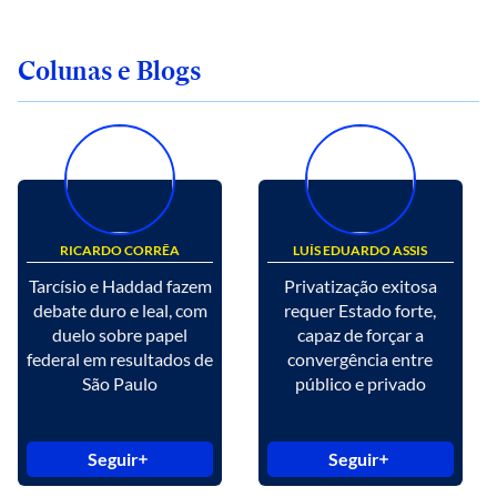
Colunas e Blogs
RICARDO CORRÊA
LUÍS EDUARDO ASSIS
Tarcísio e Haddad fazem
Privatização exitosa
debate duro e leal, com
requer Estado forte,
duelo sobre papel
capaz de forçar a
federal em resultados de
convergência entre
São Paulo
público e privado
Seguir
Seguir