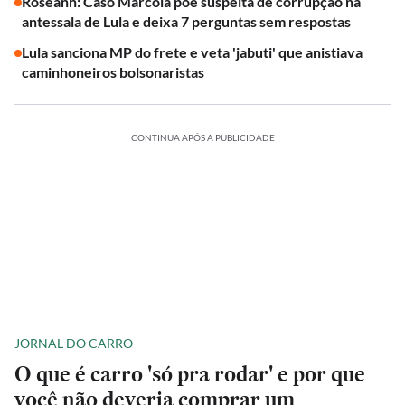
Roseann: Caso Marcola põe suspeita de corrupção na
antessala de Lula e deixa 7 perguntas sem respostas
Lula sanciona MP do frete e veta 'jabuti' que anistiava
caminhoneiros bolsonaristas
CONTINUA APÓS A PUBLICIDADE
JORNAL DO CARRO
O que é carro 'só pra rodar' e por que
você não deveria comprar um