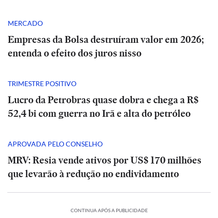
MERCADO
Empresas da Bolsa destruíram valor em 2026;
entenda o efeito dos juros nisso
TRIMESTRE POSITIVO
Lucro da Petrobras quase dobra e chega a R$
52,4 bi com guerra no Irã e alta do petróleo
APROVADA PELO CONSELHO
MRV: Resia vende ativos por US$ 170 milhões
que levarão à redução no endividamento
POLÍTICA
PODCASTS
PODCASTS
CONTINUA APÓS A PUBLICIDADE
Porto
Porto
Tarcísio