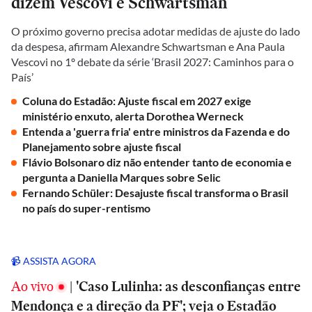
dizem Vescovi e Schwartsman
O próximo governo precisa adotar medidas de ajuste do lado
da despesa, afirmam Alexandre Schwartsman e Ana Paula
Vescovi no 1º debate da série ‘Brasil 2027: Caminhos para o
País’
Coluna do Estadão: Ajuste fiscal em 2027 exige
ministério enxuto, alerta Dorothea Werneck
Entenda a 'guerra fria' entre ministros da Fazenda e do
Planejamento sobre ajuste fiscal
Flávio Bolsonaro diz não entender tanto de economia e
pergunta a Daniella Marques sobre Selic
Fernando Schüler: Desajuste fiscal transforma o Brasil
no país do super-rentismo
📹 ASSISTA AGORA
Ao vivo
|
'Caso Lulinha: as desconfianças entre
Mendonça e a direção da PF'; veja o Estadão