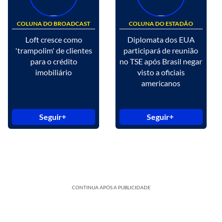
COLUNA DO BROADCAST
COLUNA DO ESTADÃO
Loft cresce como
Diplomata dos EUA
'trampolim' de clientes
participará de reunião
para o crédito
no TSE após Brasil negar
imobiliário
visto a oficiais
americanos
Seguir
Seguir
CONTINUA APÓS A PUBLICIDADE