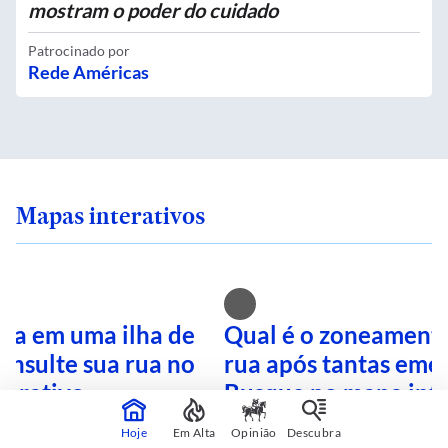
mostram o poder do cuidado
Patrocinado por
Rede Américas
Mapas interativos
ra em uma ilha de
Qual é o zoneamento
onsulte sua rua no
rua após tantas eme
terativo
Busque no mapa inte
Hoje
Em Alta
Opinião
Descubra