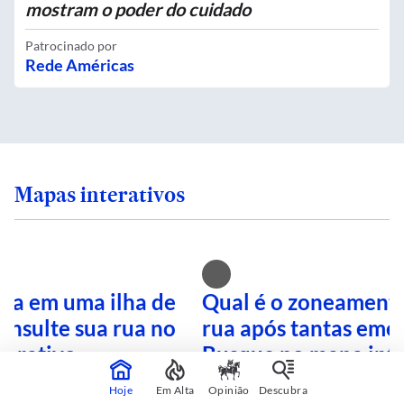
mostram o poder do cuidado
Patrocinado por
Rede Américas
Mapas interativos
ra em uma ilha de
Qual é o zoneamento
onsulte sua rua no
rua após tantas eme
terativo
Busque no mapa inte
Hoje
Em Alta
Opinião
Descubra