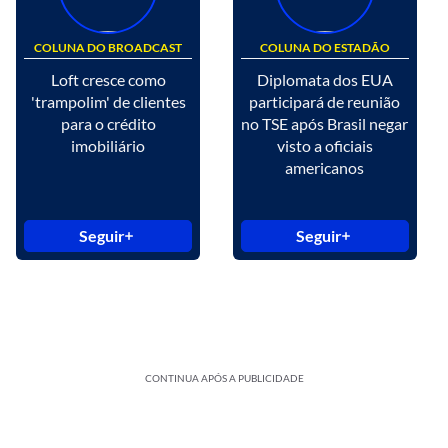
COLUNA DO BROADCAST
COLUNA DO ESTADÃO
Loft cresce como
Diplomata dos EUA
'trampolim' de clientes
participará de reunião
para o crédito
no TSE após Brasil negar
imobiliário
visto a oficiais
americanos
Seguir
Seguir
CONTINUA APÓS A PUBLICIDADE