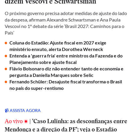
dizem Vescovi e Schwartsman
O próximo governo precisa adotar medidas de ajuste do lado
da despesa, afirmam Alexandre Schwartsman e Ana Paula
Vescovi no 1º debate da série ‘Brasil 2027: Caminhos para o
País’
Coluna do Estadão: Ajuste fiscal em 2027 exige
ministério enxuto, alerta Dorothea Werneck
Entenda a 'guerra fria' entre ministros da Fazenda e do
Planejamento sobre ajuste fiscal
Flávio Bolsonaro diz não entender tanto de economia e
pergunta a Daniella Marques sobre Selic
Fernando Schüler: Desajuste fiscal transforma o Brasil
no país do super-rentismo
📹 ASSISTA AGORA
Ao vivo
|
'Caso Lulinha: as desconfianças entre
Mendonça e a direção da PF'; veja o Estadão