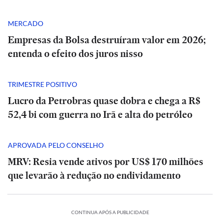
MERCADO
Empresas da Bolsa destruíram valor em 2026;
entenda o efeito dos juros nisso
TRIMESTRE POSITIVO
Lucro da Petrobras quase dobra e chega a R$
52,4 bi com guerra no Irã e alta do petróleo
APROVADA PELO CONSELHO
MRV: Resia vende ativos por US$ 170 milhões
que levarão à redução no endividamento
POLÍTICA
PODCASTS
PODCASTS
CONTINUA APÓS A PUBLICIDADE
Porto
Porto
Tarcísio