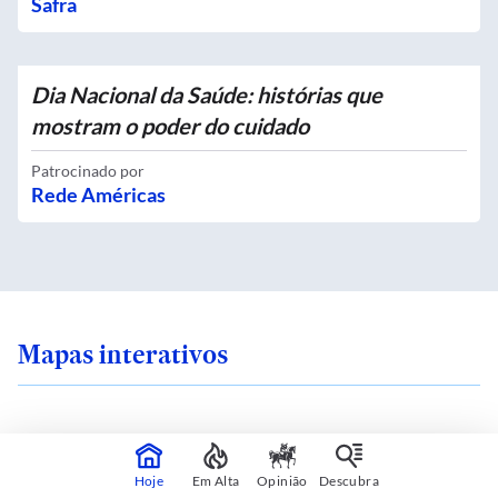
Safra
Dia Nacional da Saúde: histórias que
mostram o poder do cuidado
Patrocinado por
Rede Américas
Mapas interativos
ra em uma ilha de
Qual é o zoneamento
Hoje
Em Alta
Opinião
Descubra