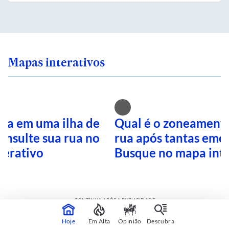
Mapas interativos
ra em uma ilha de
Qual é o zoneamento
onsulte sua rua no
rua após tantas eme
terativo
Busque no mapa inte
CONTINUA APÓS A PUBLICIDADE
Hoje
Em Alta
Opinião
Descubra