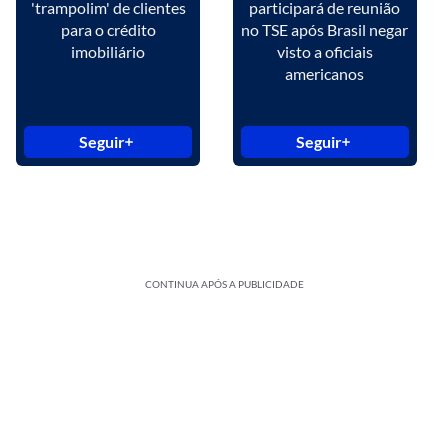
'trampolim' de clientes
participará de reunião
para o crédito
no TSE após Brasil negar
imobiliário
visto a oficiais
americanos
Seguir
Seguir
CONTINUA APÓS A PUBLICIDADE