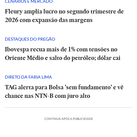
CENÁRIOS E MERCADO
Fleury amplia lucro no segundo trimestre de
2026 com expansão das margens
DESTAQUES DO PREGÃO
Ibovespa recua mais de 1% com tensões no
Oriente Médio e salto do petróleo; dólar cai
DIRETO DA FARIA LIMA
TAG alerta para Bolsa 'sem fundamento' e vê
chance nas NTN-B com juro alto
PODCASTS
CONTINUA APÓS A PUBLICIDADE
SIL
BRASIL
trevista
Entrevista
Caso
|
Lulinha:
o
‘Não