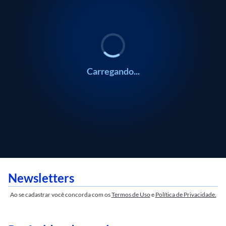
PULSA
ECONOMIA
PULSA
ECONOMIA
Gustavo Meirelles
Marcos Jank
Gustavo Meirelles
Marcos Jank
Carregando...
Newsletters
Ao se cadastrar você concorda com os
Termos de Uso
e
Política de Privacidade.