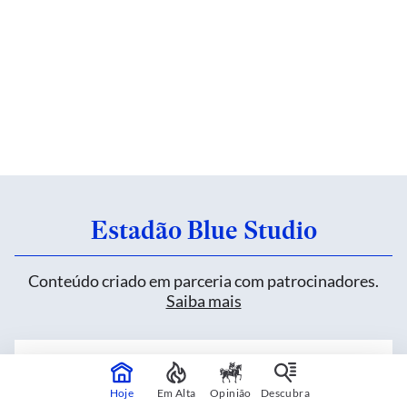
Estadão Blue Studio
Conteúdo criado em parceria com patrocinadores.
Saiba mais
Heineken inova sem alterar uma fórmula de
mais de 150 anos
Hoje
Em Alta
Opinião
Descubra