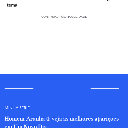
tema
CONTINUA APÓS A PUBLICIDADE
MINHA SÉRIE
Homem-Aranha 4: veja as melhores aparições
em Um Novo Dia