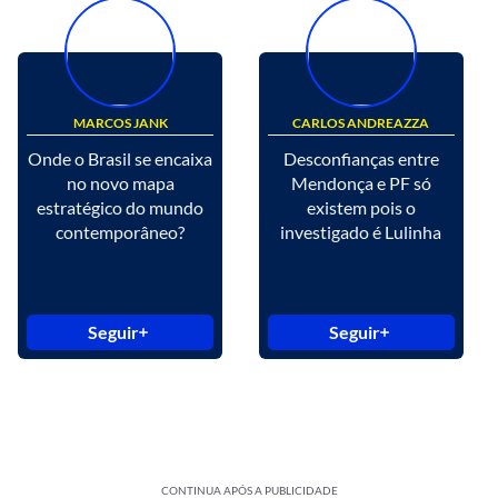
MARCOS JANK
CARLOS ANDREAZZA
Onde o Brasil se encaixa
Desconfianças entre
no novo mapa
Mendonça e PF só
estratégico do mundo
existem pois o
contemporâneo?
investigado é Lulinha
Seguir
Seguir
CONTINUA APÓS A PUBLICIDADE