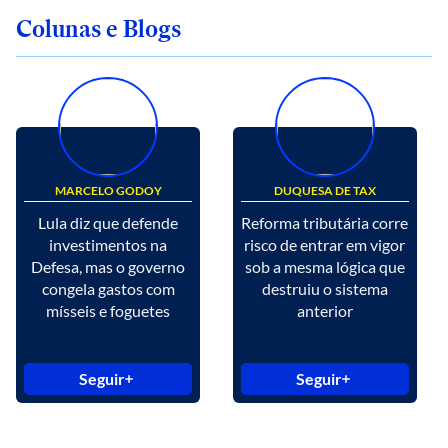
Colunas e Blogs
MARCELO GODOY
DUQUESA DE TAX
Lula diz que defende
Reforma tributária corre
investimentos na
risco de entrar em vigor
Defesa, mas o governo
sob a mesma lógica que
congela gastos com
destruiu o sistema
mísseis e foguetes
anterior
Seguir
Seguir