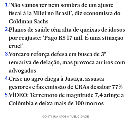
‘Não vamos ter nem sombra de um ajuste
1
.
fiscal à la Milei no Brasil’, diz economista do
Goldman Sachs
Planos de saúde têm alta de queixas de idosos
2
.
por reajuste: ‘Pago R$ 17 mil. É uma situação
cruel’
Vorcaro reforça defesa em busca de 3ª
3
.
tentativa de delação, mas provoca atritos com
advogados
Crise no agro chega à Justiça, assusta
4
.
gestores e faz emissão de CRAs desabar 77%
VÍDEO: Terremoto de magnitude 7,4 atinge a
5
.
Colômbia e deixa mais de 100 mortos
CONTINUA APÓS A PUBLICIDADE